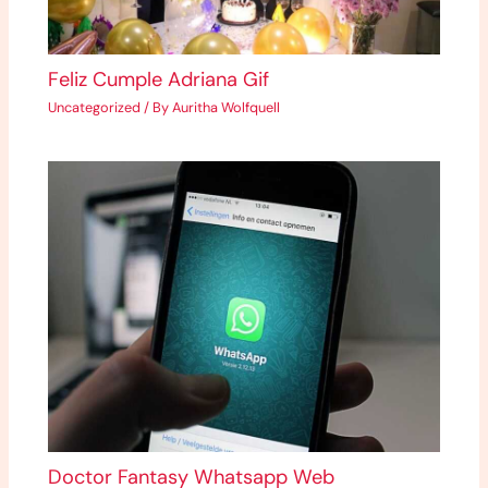
Feliz Cumple Adriana Gif
Uncategorized
/ By
Auritha Wolfquell
Doctor Fantasy Whatsapp Web