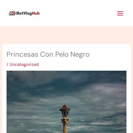
Skip
Main
to
Men
content
Princesas Con Pelo Negro
/
Uncategorized