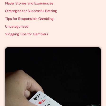
Player Stories and Experiences
Strategies for Successful Betting
Tips for Responsible Gambling
Uncategorized
Vlogging Tips for Gamblers